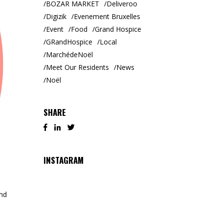
BOZAR MARKET
Deliveroo
Digizik
Evenement Bruxelles
Event
Food
Grand Hospice
GRandHospice
Local
MarchédeNoël
Meet Our Residents
News
Noël
SHARE
INSTAGRAM
and