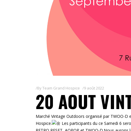
By
Team Grand Hospice
9 août 2022
20 AOUT VI
Marché Vintage Outdoors organisé par TWOO-D et 
Hospice.
Les participants du ce Samedi 6 sero
RETRO RESET, AOPOP et TWOO-D.Nous aurons la co