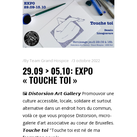
By
Team Grand Hospice
3 octobre 2022
29.09 > 05.10: EXPO
« TOUCHE TOI »
🖼️ 𝘿𝙞𝙨𝙩𝙤𝙧𝙨𝙞𝙤𝙣 𝘼𝙧𝙩 𝙂𝙖𝙡𝙡𝙚𝙧𝙮 Promouvoir une
culture accessible, locale, solidaire et surtout
alternative dans un endroit hors du commun,
voilà ce que vous propose Distorsion, micro-
galerie d'art associative au coeur de Bruxelles.
𝙏𝙤𝙪𝙘𝙝𝙚 𝙩𝙤𝙞 "Touche toi est né de ma