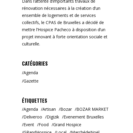
Dans l’attente d’importants travaux de
rénovation nécessaires à la création d’un
ensemble de logements et de services
collectifs, le CPAS de Bruxelles a décidé de
mettre l’Hospice Pacheco à disposition d’un
projet innovant à forte orientation sociale et
culturelle.
CATÉGORIES
Agenda
Gazette
ÉTIQUETTES
Agenda
Artisan
Bozar
BOZAR MARKET
Deliveroo
Digizik
Evenement Bruxelles
Event
Food
Grand Hospice
GRandHospice
Local
MarchédeNoël