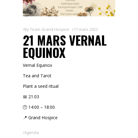
By
Team Grand Hospice
17 mars 2022
21 MARS VERNAL
EQUINOX
Vernal Equinox
Tea and Tarot
Plant a seed ritual
📅 21.03
🕐 14:00 – 18:00
📍 Grand Hospice
Agenda