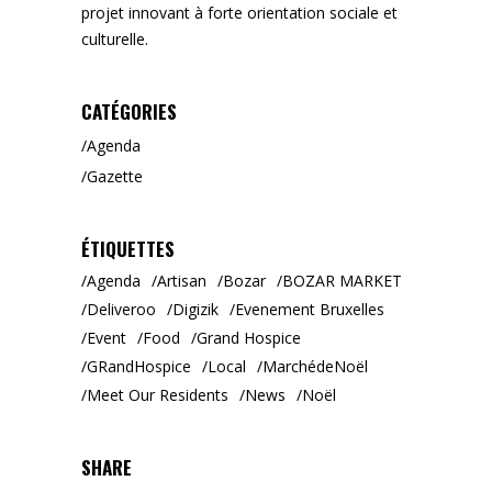
projet innovant à forte orientation sociale et
culturelle.
CATÉGORIES
Agenda
Gazette
ÉTIQUETTES
Agenda
Artisan
Bozar
BOZAR MARKET
Deliveroo
Digizik
Evenement Bruxelles
Event
Food
Grand Hospice
GRandHospice
Local
MarchédeNoël
Meet Our Residents
News
Noël
SHARE