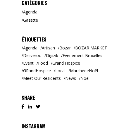
CATÉGORIES
Agenda
Gazette
ÉTIQUETTES
Agenda
Artisan
Bozar
BOZAR MARKET
Deliveroo
Digizik
Evenement Bruxelles
Event
Food
Grand Hospice
GRandHospice
Local
MarchédeNoël
Meet Our Residents
News
Noël
SHARE
INSTAGRAM