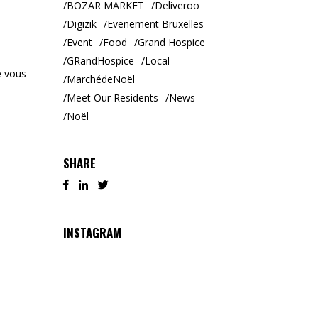
BOZAR MARKET
Deliveroo
Digizik
Evenement Bruxelles
Event
Food
Grand Hospice
GRandHospice
Local
e vous
MarchédeNoël
Meet Our Residents
News
Noël
SHARE
INSTAGRAM