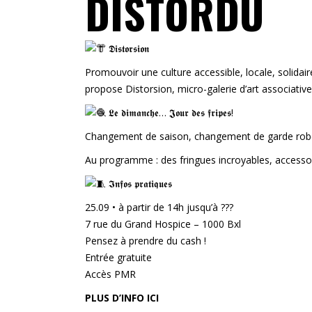
DISTORDU
𝕯𝖎𝖘𝖙𝖔𝖗𝖘𝖎𝖔𝖓
Promouvoir une culture accessible, locale, solidai
propose Distorsion, micro-galerie d’art associative
𝕷𝖊 𝖉𝖎𝖒𝖆𝖓𝖈𝖍𝖊… 𝕵𝖔𝖚𝖗 𝖉𝖊𝖘 𝖋𝖗𝖎𝖕𝖊𝖘!
Changement de saison, changement de garde robe, 
Au programme : des fringues incroyables, accessoir
𝕴𝖓𝖋𝖔𝖘 𝖕𝖗𝖆𝖙𝖎𝖖𝖚𝖊𝖘
25.09 • à partir de 14h jusqu’à ???
7 rue du Grand Hospice – 1000 Bxl
Pensez à prendre du cash !
Entrée gratuite
Accès PMR
PLUS D’INFO ICI