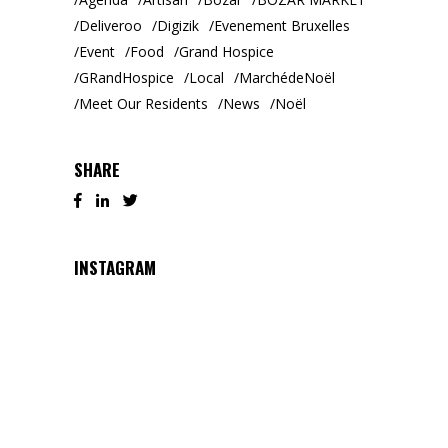
Deliveroo
Digizik
Evenement Bruxelles
Event
Food
Grand Hospice
GRandHospice
Local
MarchédeNoël
Meet Our Residents
News
Noël
SHARE
INSTAGRAM