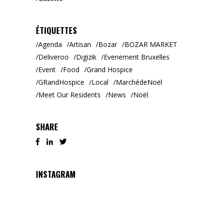
ÉTIQUETTES
Agenda
Artisan
Bozar
BOZAR MARKET
Deliveroo
Digizik
Evenement Bruxelles
Event
Food
Grand Hospice
GRandHospice
Local
MarchédeNoël
Meet Our Residents
News
Noël
SHARE
INSTAGRAM