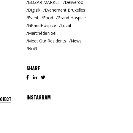
BOZAR MARKET
Deliveroo
Digizik
Evenement Bruxelles
Event
Food
Grand Hospice
GRandHospice
Local
MarchédeNoël
Meet Our Residents
News
Noël
SHARE
INSTAGRAM
ROJECT