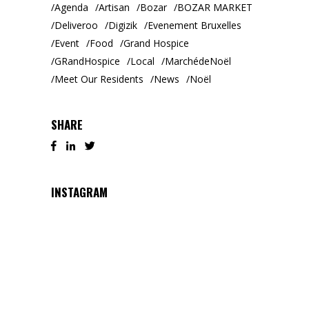
Agenda
Artisan
Bozar
BOZAR MARKET
Deliveroo
Digizik
Evenement Bruxelles
Event
Food
Grand Hospice
GRandHospice
Local
MarchédeNoël
Meet Our Residents
News
Noël
SHARE
INSTAGRAM