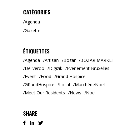
CATÉGORIES
Agenda
Gazette
ÉTIQUETTES
Agenda
Artisan
Bozar
BOZAR MARKET
Deliveroo
Digizik
Evenement Bruxelles
Event
Food
Grand Hospice
GRandHospice
Local
MarchédeNoël
Meet Our Residents
News
Noël
SHARE