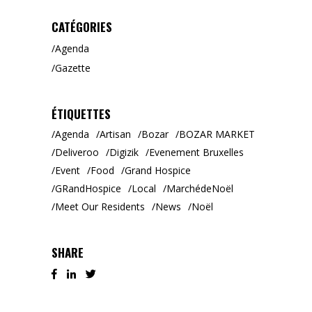
CATÉGORIES
Agenda
Gazette
ÉTIQUETTES
Agenda
Artisan
Bozar
BOZAR MARKET
Deliveroo
Digizik
Evenement Bruxelles
Event
Food
Grand Hospice
GRandHospice
Local
MarchédeNoël
Meet Our Residents
News
Noël
SHARE