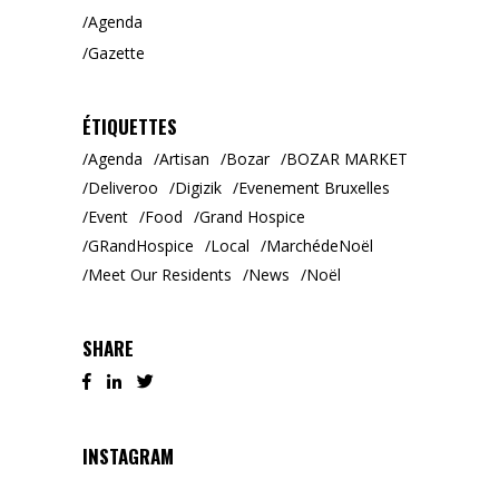
Agenda
Gazette
ÉTIQUETTES
Agenda
Artisan
Bozar
BOZAR MARKET
Deliveroo
Digizik
Evenement Bruxelles
Event
Food
Grand Hospice
GRandHospice
Local
MarchédeNoël
Meet Our Residents
News
Noël
SHARE
INSTAGRAM