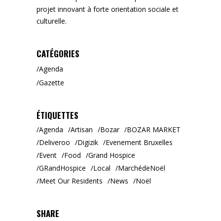
projet innovant à forte orientation sociale et
culturelle.
CATÉGORIES
Agenda
Gazette
ÉTIQUETTES
Agenda
Artisan
Bozar
BOZAR MARKET
Deliveroo
Digizik
Evenement Bruxelles
Event
Food
Grand Hospice
GRandHospice
Local
MarchédeNoël
Meet Our Residents
News
Noël
SHARE