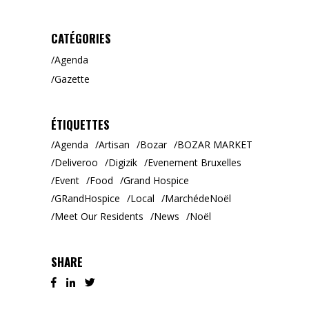
CATÉGORIES
Agenda
Gazette
ÉTIQUETTES
Agenda
Artisan
Bozar
BOZAR MARKET
Deliveroo
Digizik
Evenement Bruxelles
Event
Food
Grand Hospice
GRandHospice
Local
MarchédeNoël
Meet Our Residents
News
Noël
SHARE