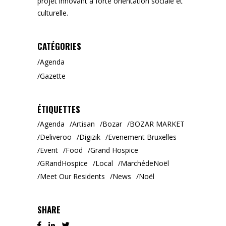
projet innovant à forte orientation sociale et
culturelle.
CATÉGORIES
Agenda
Gazette
ÉTIQUETTES
Agenda
Artisan
Bozar
BOZAR MARKET
Deliveroo
Digizik
Evenement Bruxelles
Event
Food
Grand Hospice
GRandHospice
Local
MarchédeNoël
Meet Our Residents
News
Noël
SHARE