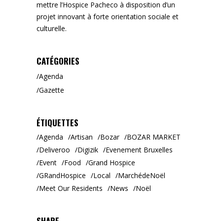
mettre l’Hospice Pacheco à disposition d’un
projet innovant à forte orientation sociale et
culturelle.
CATÉGORIES
Agenda
Gazette
ÉTIQUETTES
Agenda
Artisan
Bozar
BOZAR MARKET
Deliveroo
Digizik
Evenement Bruxelles
Event
Food
Grand Hospice
GRandHospice
Local
MarchédeNoël
Meet Our Residents
News
Noël
SHARE