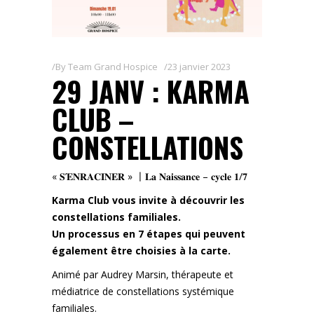
By
Team Grand Hospice
23 janvier 2023
29 JANV : KARMA
CLUB –
CONSTELLATIONS
« 𝐒’𝐄𝐍𝐑𝐀𝐂𝐈𝐍𝐄𝐑 » 〡𝐋𝐚 𝐍𝐚𝐢𝐬𝐬𝐚𝐧𝐜𝐞 – 𝐜𝐲𝐜𝐥𝐞 𝟏/𝟕
Karma Club vous invite à découvrir les
constellations familiales.
Un processus en 7 étapes qui peuvent
également être choisies à la carte.
Animé par Audrey Marsin, thérapeute et
médiatrice de constellations systémique
familiales.