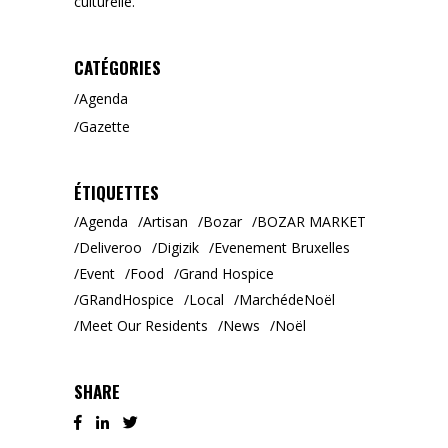
culturelle.
CATÉGORIES
Agenda
Gazette
ÉTIQUETTES
Agenda
Artisan
Bozar
BOZAR MARKET
Deliveroo
Digizik
Evenement Bruxelles
Event
Food
Grand Hospice
GRandHospice
Local
MarchédeNoël
Meet Our Residents
News
Noël
SHARE