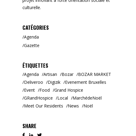
projet innovant à forte orientation sociale et
culturelle.
CATÉGORIES
Agenda
Gazette
ÉTIQUETTES
Agenda
Artisan
Bozar
BOZAR MARKET
Deliveroo
Digizik
Evenement Bruxelles
Event
Food
Grand Hospice
GRandHospice
Local
MarchédeNoël
Meet Our Residents
News
Noël
SHARE