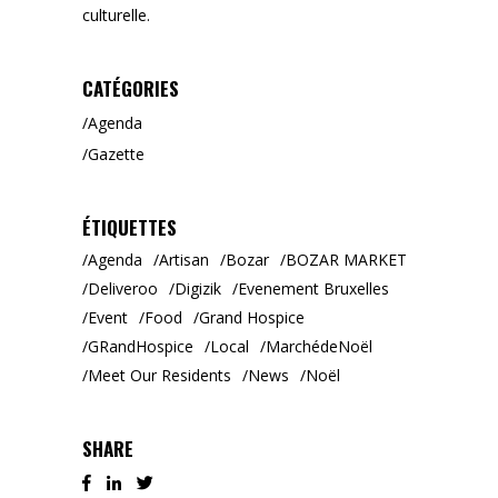
culturelle.
CATÉGORIES
Agenda
Gazette
ÉTIQUETTES
Agenda
Artisan
Bozar
BOZAR MARKET
Deliveroo
Digizik
Evenement Bruxelles
Event
Food
Grand Hospice
GRandHospice
Local
MarchédeNoël
Meet Our Residents
News
Noël
SHARE