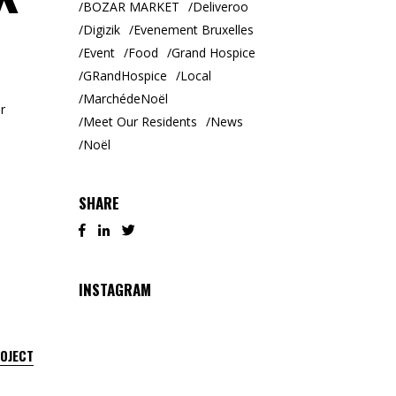
BOZAR MARKET
Deliveroo
Digizik
Evenement Bruxelles
Event
Food
Grand Hospice
GRandHospice
Local
MarchédeNoël
r
Meet Our Residents
News
Noël
SHARE
INSTAGRAM
ROJECT