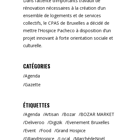
Dans l’attente d’importants travaux de
rénovation nécessaires à la création d’un
ensemble de logements et de services
collectifs, le CPAS de Bruxelles a décidé de
mettre l’Hospice Pacheco à disposition d’un
projet innovant à forte orientation sociale et
culturelle.
CATÉGORIES
Agenda
Gazette
ÉTIQUETTES
Agenda
Artisan
Bozar
BOZAR MARKET
Deliveroo
Digizik
Evenement Bruxelles
Event
Food
Grand Hospice
GRandHospice
Local
MarchédeNoël