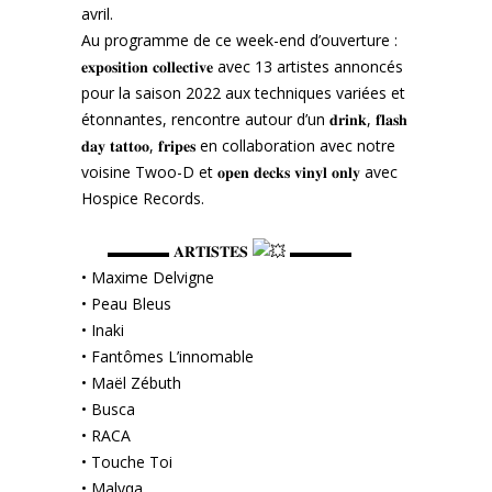
avril.
Au programme de ce week-end d’ouverture :
𝐞𝐱𝐩𝐨𝐬𝐢𝐭𝐢𝐨𝐧 𝐜𝐨𝐥𝐥𝐞𝐜𝐭𝐢𝐯𝐞 avec 13 artistes annoncés
pour la saison 2022 aux techniques variées et
étonnantes, rencontre autour d’un 𝐝𝐫𝐢𝐧𝐤, 𝐟𝐥𝐚𝐬𝐡
𝐝𝐚𝐲 𝐭𝐚𝐭𝐭𝐨𝐨, 𝐟𝐫𝐢𝐩𝐞𝐬 en collaboration avec notre
voisine Twoo-D et 𝐨𝐩𝐞𝐧 𝐝𝐞𝐜𝐤𝐬 𝐯𝐢𝐧𝐲𝐥 𝐨𝐧𝐥𝐲 avec
Hospice Records.
▬▬▬▬ 𝐀𝐑𝐓𝐈𝐒𝐓𝐄𝐒
▬▬▬▬
• Maxime Delvigne
• Peau Bleus
• Inaki
• Fantômes L’innomable
• Maël Zébuth
• Busca
• RACA
• Touche Toi
• Malyqa