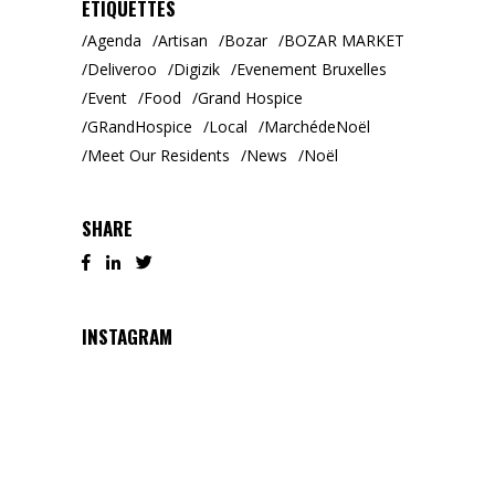
ÉTIQUETTES
Agenda
Artisan
Bozar
BOZAR MARKET
Deliveroo
Digizik
Evenement Bruxelles
Event
Food
Grand Hospice
GRandHospice
Local
MarchédeNoël
Meet Our Residents
News
Noël
SHARE
INSTAGRAM