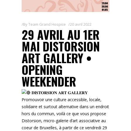
By
Team Grand Hospice
20 avril 2022
29 AVRIL AU 1ER
MAI DISTORSION
ART GALLERY •
OPENING
WEEKENDER
𝐃𝐈𝐒𝐓𝐎𝐑𝐒𝐈𝐎𝐍 𝐀𝐑𝐓 𝐆𝐀𝐋𝐋𝐄𝐑𝐘
Promouvoir une culture accessible, locale,
solidaire et surtout alternative dans un endroit
hors du commun, voilà ce que vous propose
Distorsion, micro-galerie d’art associative au
coeur de Bruxelles, à partir de ce vendredi 29