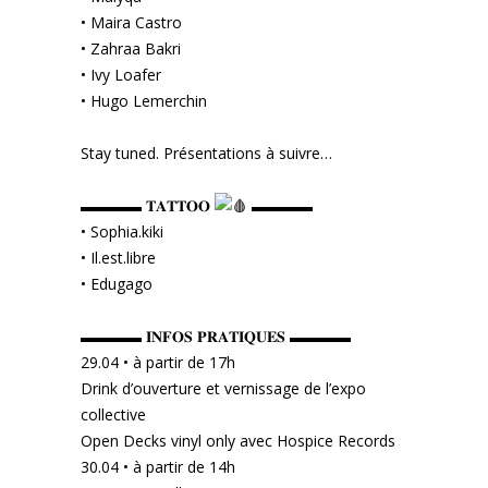
• Maira Castro
• Zahraa Bakri
• Ivy Loafer
• Hugo Lemerchin
Stay tuned. Présentations à suivre…
▬▬▬▬ 𝐓𝐀𝐓𝐓𝐎𝐎
▬▬▬▬
• Sophia.kiki
• Il.est.libre
• Edugago
▬▬▬▬ 𝐈𝐍𝐅𝐎𝐒 𝐏𝐑𝐀𝐓𝐈𝐐𝐔𝐄𝐒 ▬▬▬▬
29.04 • à partir de 17h
Drink d’ouverture et vernissage de l’expo
collective
Open Decks vinyl only avec Hospice Records
30.04 • à partir de 14h