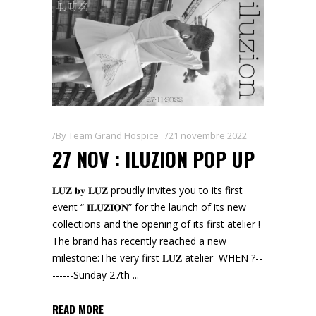
By
Team Grand Hospice
21 novembre 2022
27 NOV : ILUZION POP UP
𝐋𝐔𝐙 𝐛𝐲 𝐋𝐔𝐙 proudly invites you to its first
event “ 𝐈𝐋𝐔𝐙𝐈𝐎𝐍” for the launch of its new
collections and the opening of its first atelier !
The brand has recently reached a new
milestone:The very first 𝐋𝐔𝐙 atelier WHEN ?--
------Sunday 27th
READ MORE