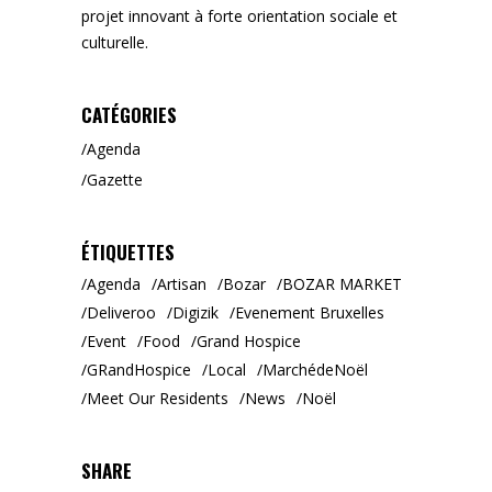
projet innovant à forte orientation sociale et
culturelle.
CATÉGORIES
Agenda
Gazette
ÉTIQUETTES
Agenda
Artisan
Bozar
BOZAR MARKET
Deliveroo
Digizik
Evenement Bruxelles
Event
Food
Grand Hospice
GRandHospice
Local
MarchédeNoël
Meet Our Residents
News
Noël
SHARE