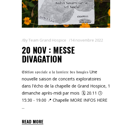
By
Team Grand Hospice
14 novembre 2022
20 NOV : MESSE
DIVAGATION
𝔈𝔡𝔦𝔱𝔦𝔬𝔫 𝔰𝔭𝔢𝔠𝔦𝔞𝔩𝔢 𝔞 𝔩𝔞 𝔩𝔲𝔪𝔦𝔢𝔯𝔢 𝔡𝔢𝔰 𝔟𝔬𝔲𝔤𝔦𝔢𝔰 Une
nouvelle saison de concerts exploratoires
dans l'écho de la chapelle de Grand Hospice, 1
dimanche après-midi par mois 🗓️ 20.11 🕓
15:30 - 19.00 📍 Chapelle MORE INFOS HERE
READ MORE